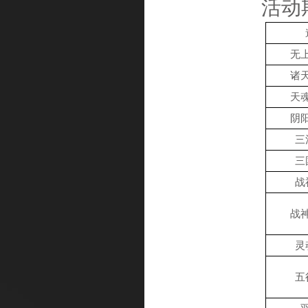
活动
无
诸
天
阴
三
三
战
战
灵
五